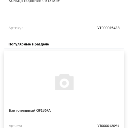
Кольца поршневые D186F
Артикул
УТ000015438
Популярные в разделе
Бак топливный GF186FА
Артикул
УТ000012091