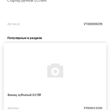
Стартер ручной D178FA
Артикул
УТ000009295
Популярные в разделе
Венец зубчатый D178F
Артикул
УТ000013500