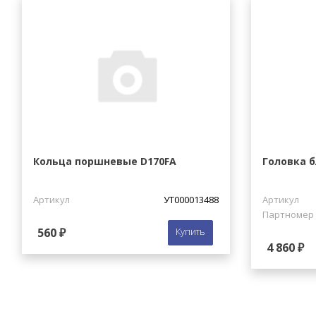
Кольца поршневые D170FA
Головка б
Артикул
УТ000013488
Артикул
Партномер
560 ₽
Купить
4 860 ₽