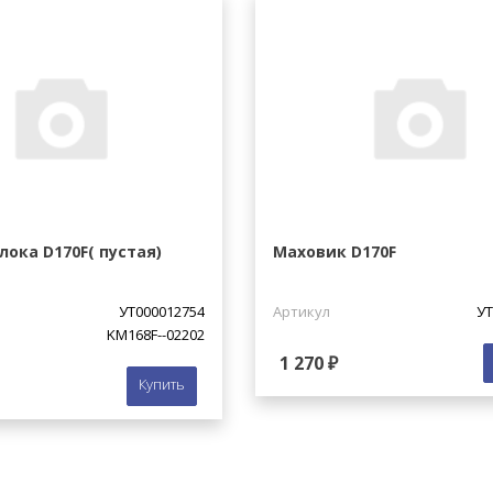
лока D170F( пустая)
Маховик D170F
УТ000012754
Артикул
УТ
KM168F--02202
1 270 ₽
Купить