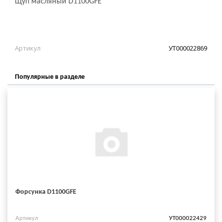
Щуп масляный D1100GFE
Артикул
УТ000022869
Популярные в разделе
Форсунка D1100GFE
Артикул
УТ000022429