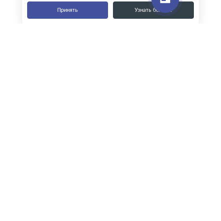
Принять
Узнать больше
Наши контакты
8-800-555-35-15
info@zavod-istok.ru
Екатеринбург,
пос. Прохладный, ул. Весовая, 4