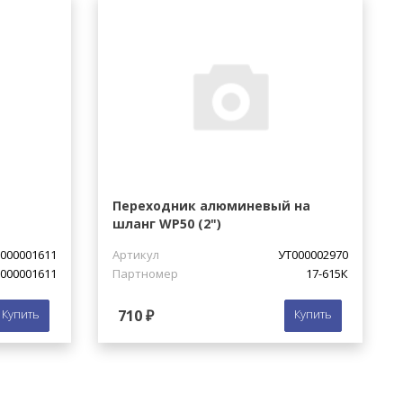
Переходник алюминевый на
шланг WP50 (2")
000001611
Артикул
УТ000002970
000001611
Партномер
17-615К
Купить
710 ₽
Купить