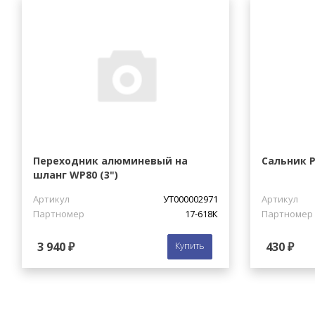
Переходник алюминевый на
Сальник 
шланг WP80 (3")
Артикул
УТ000002971
Артикул
Партномер
17-618К
Партномер
3 940 ₽
Купить
430 ₽