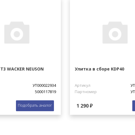
PT3 WACKER NEUSON
Улитка в сборе KDP40
УТ000022934
Артикул
УТ
5000117819
Партномер
УТ
Подобрать аналог
1 290 ₽