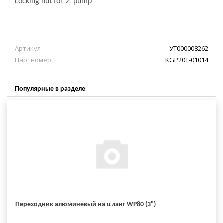
Locking nut for 2' pump
Артикул
УТ000008262
Партномер
KGP20T-01014
Популярные в разделе
Переходник алюминевый на шланг WP80 (3")