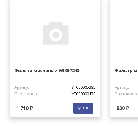
Фильтр масляный WIX57243
Фильтр ма
Артикул
УТ000005395
Артикул
Партномер
УТ000000170
Партномер
1 710 ₽
Купить
830 ₽