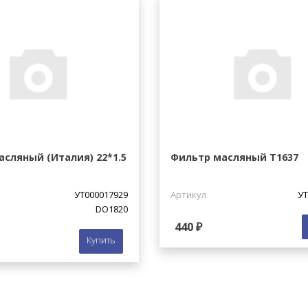
сляный (Италия) 22*1.5
Фильтр масляный Т1637
УТ000017929
Артикул
УТ
DO1820
440 ₽
Купить