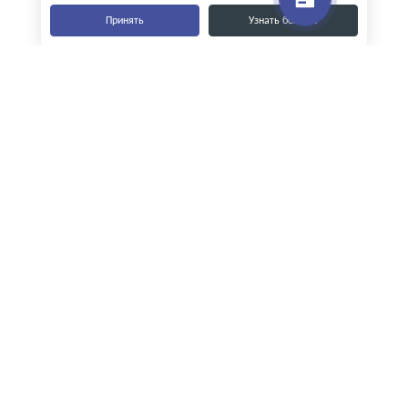
Принять
Узнать больше
Наши контакты
8-800-555-35-15
info@zavod-istok.ru
Екатеринбург,
пос. Прохладный, ул. Весовая, 4