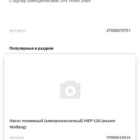
Стартер электрический 24V MAN 2484
Артикул
УТ000019751
Популярные в разделе
Насос топливный (электромагнитный) MEP-12A (аналог
Weifang)
Артикул
УТ000014014