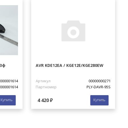
 3ф
AVR KDE12EA / KGE12E/KGE280EW
000001614
Артикул
00000000271
000001614
Партномер
PLY-DAVR-95S
Купить
4 420 ₽
Купить