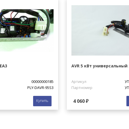
EA3
AVR 5 кВт универсальный
00000000185
Артикул
УТ
PLY-DAVR-95S3
Партномер
УТ
Купить
4 060 ₽