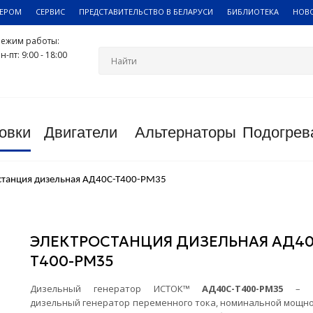
ЛЕРОМ
СЕРВИС
ПРЕДСТАВИТЕЛЬСТВО В БЕЛАРУСИ
БИБЛИОТЕКА
НОВ
Режим работы:
н-пт: 9:00 - 18:00
овки
Двигатели
Альтернаторы
Подогрев
станция дизельная АД40С-Т400-РМ35
ЭЛЕКТРОСТАНЦИЯ ДИЗЕЛЬНАЯ АД40
Т400-РМ35
Дизельный генератор ИСТОК™
АД40С-Т400-РМ35
– тр
дизельный генератор переменного тока, номинальной мощно