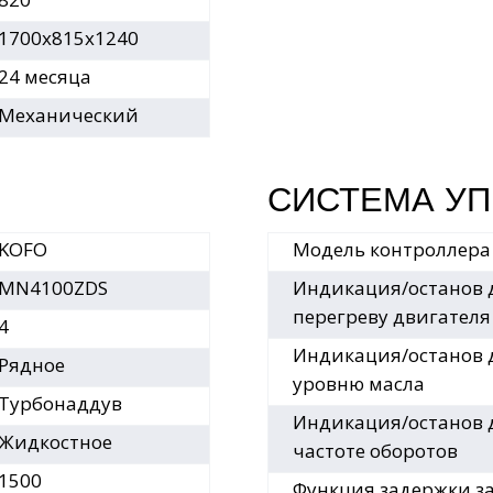
1700х815х1240
24 месяца
Механический
СИСТЕМА У
KOFO
Модель контроллера
MN4100ZDS
Индикация/останов 
перегреву двигателя
4
Индикация/останов 
Рядное
уровню масла
Турбонаддув
Индикация/останов 
Жидкостное
частоте оборотов
1500
Функция задержки з