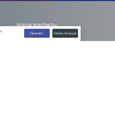
Наши контакты
е.
Принять
Узнать больше
8-800-555-35-15
info@zavod-istok.ru
Екатеринбург,
пос. Прохладный, ул. Весовая, 4