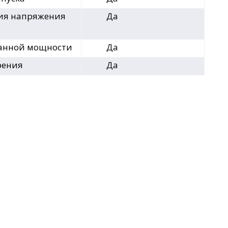
ия напряжения
Да
анной мощности
Да
рения
Да