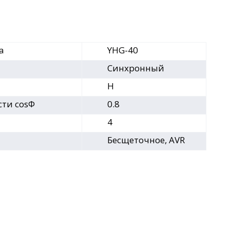
а
YHG-40
Синхронный
H
ти cosФ
0.8
4
Бесщеточное, AVR