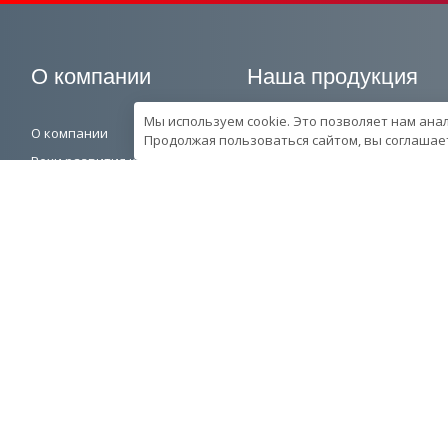
О компании
Наша продукция
Мы используем cookie. Это позволяет нам ана
О компании
Генераторные установки
Продолжая пользоваться сайтом, вы соглашает
Вехи развития компании
Промышленные
Контроль качества
Портативные
продукции в компании
Спецпредложения
Ресурcы и производство
Запчасти
Сотрудники
© 2026 Завод генераторных установок ИСТОК™. Все права защищены.