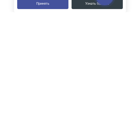
Принять
Узнать больше
Наши контакты
8-800-555-35-15
info@zavod-istok.ru
Екатеринбург,
пос. Прохладный, ул. Весовая, 4