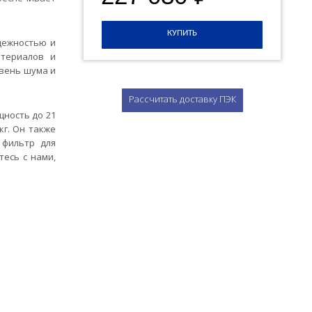
КУПИТЬ
дежностью и
атериалов и
овень шума и
Рассчитать доставку ПЭК
ность до 21
кг. Он также
 фильтр для
есь с нами,