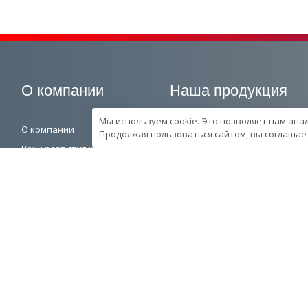
О компании
Наша продукция
Мы используем cookie. Это позволяет нам ана
О компании
Генераторные установки
Продолжая пользоваться сайтом, вы соглашает
Вехи развития компании
Промышленные
Контроль качества
Портативные
продукции в компании
Спецпредложения
Ресурcы и производство
Запчасти
Сотрудники