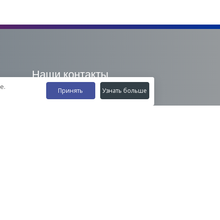
Наши контакты
е.
Принять
Узнать больше
8-800-555-35-15
info@zavod-istok.ru
Екатеринбург,
пос. Прохладный, ул. Весовая, 4