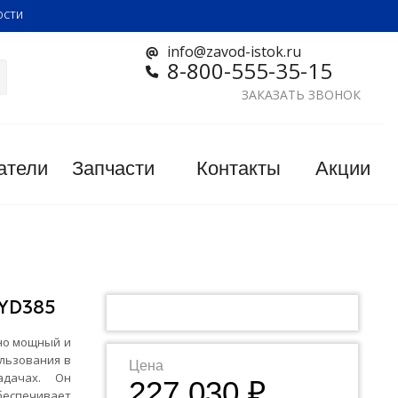
ОСТИ
info@zavod-istok.ru
8-800-555-35-15
ЗАКАЗАТЬ ЗВОНОК
атели
Запчасти
Контакты
Акции
YD385
 но мощный и
льзования в
Цена
адачах. Он
227 030 ₽
беспечивает