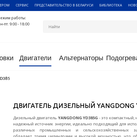
ЛЕРОМ
СЕРВИС
ПРЕДСТАВИТЕЛЬСТВО В БЕЛАРУСИ
БИБЛИОТЕКА
НОВ
Режим работы:
н-пт: 9:00 - 18:00
овки
Двигатели
Альтернаторы
Подогрев
YD385
ДВИГАТЕЛЬ ДИЗЕЛЬНЫЙ YANGDONG 
Дизельный двигатель
YANGDONG YD385G
- это компактный,
надежный источник энергии, идеально подходящий для испо
различных промышленных и сельскохозяйственных з
обладает тремя цилиндрами и высокой мощностью, что о