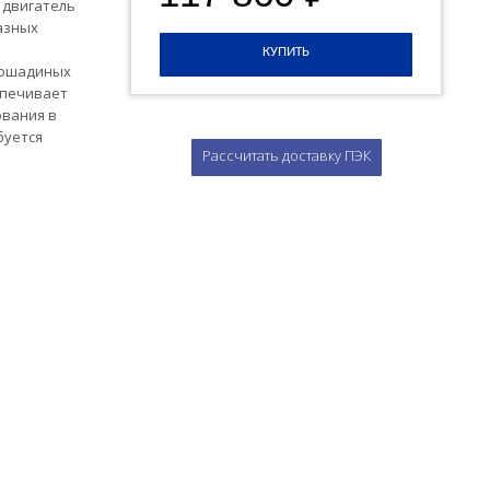
 двигатель
азных
КУПИТЬ
лошадиных
еспечивает
ования в
буется
Рассчитать доставку ПЭК